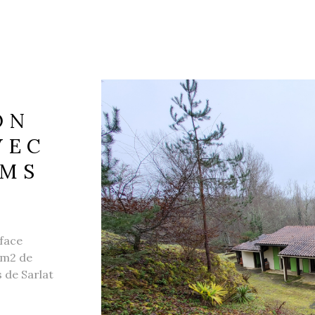
ON
VEC
KMS
rface
 m2 de
VO
 de Sarlat
te Nathalène
 entrée, 1