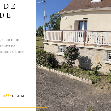
 DE
 DE
 , charmant
écouvrez
VO
nement calme
énovée avec
n extérieure
ement
ique. Sa très
able tout au
rement
 demeure
Réf :
6.3014
rincipale
l’extérieur,
 idéale en