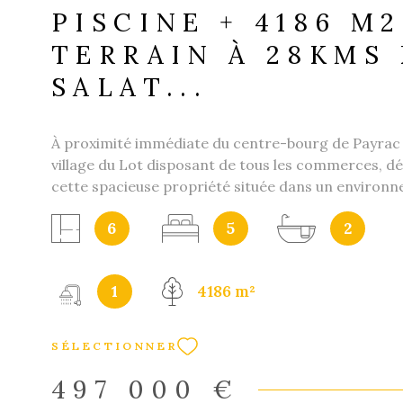
PISCINE + 4186 M2
TERRAIN À 28KMS
SALAT...
À proximité immédiate du centre-bourg de Payrac
village du Lot disposant de tous les commerces, d
cette spacieuse propriété située dans un environ
et privilégié. La maison principale, entièrement r
6
5
2
des prestations de qualité, bénéficie d’une isolatio
performante et d’un système de chauffage entièr
repensé, garantissant confort et efficacité énergét
1
4186 m²
belle exposition lui confère une luminosité remarqu
long de la journée, rendant les espaces particuliè
agréables à vivre. Développant 5 chambres, cette
SÉLECTIONNER
lumineuse s’adapte à tous vos projets : résidence p
familiale, maison secondaire ou activité d’accueil. À 
497 000 €
vous profiterez d’une piscine couverte et chauffée,