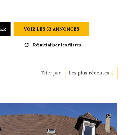
GESTION 
VOIR LES
53
ANNONCES
RER
L'AGENCE
Réinitialiser les filtres
NOUS CON
Trier par
Les plus récentes