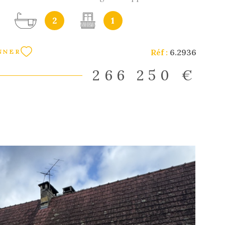
 deux belles chambres, il dispose également d'un
2
1
me étage : un appartement T2 de 70 m2 avec une
re. Les 3 lots sont loués, aucune vacances
rés bon rendement locatif. DPE F - GES E Nous
Réf :
6.2936
NNER
s accompagner en cas de montage financier ou de
estisseurs nous pouvons également vous trouver
266 250 €
s locataires et assurer la gestion locative,
s à nous contacter pour avoir plus d'informations
mations sur les risques auxquels ce bien est exposé
les sur le site Géorisques