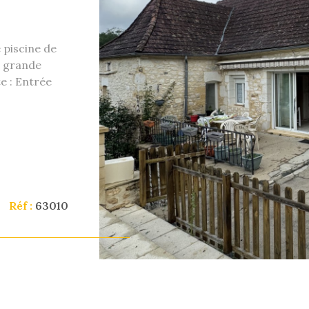
 piscine de
e grande
e : Entrée
VO
s sur le
it, 4 grandes
age avec
ble dans la
uverez une
 2 niveaux :
 qui a trés
Réf :
63010
. A l'étage,
5 m2 qui peux
2 de terrain,
encore plus
ment vous
stion