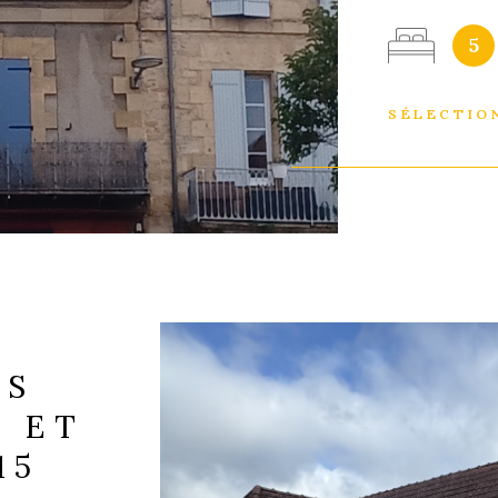
de 70m2 avec
IEN
5
balcon. - 2è
grande chamb
locatives. T
SÉLECTIO
pouvons vou
travaux. Inv
rapidement vo
N'hésitez pa
... Les infor
sont disponib
ES
 ET
15