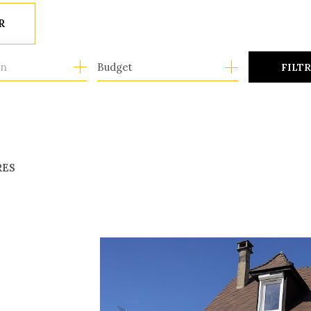
R
Budget
FILT
RES