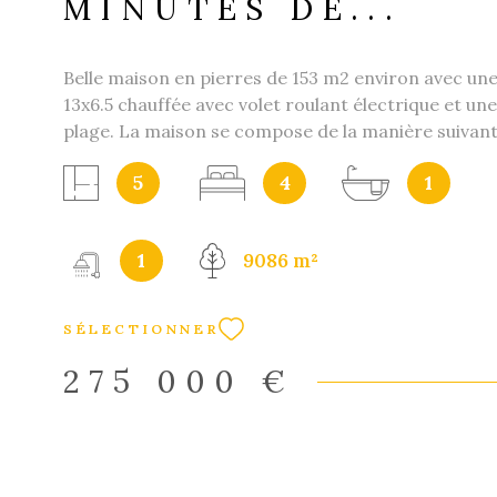
MINUTES DE...
Belle maison en pierres de 153 m2 environ avec une
13x6.5 chauffée avec volet roulant électrique et un
plage. La maison se compose de la manière suivant
donnant sur une grande cuisine de 20 m2 avec accé
5
4
1
salon de 31.5 m2 avec sa cheminée. Côté espace nu
chambres, une salle d'eau et un wc séparé. Chauff
chaudière fioul entretenue et climatisation réversi
1
9086 m²
pièce de vie principale. Un grand garage Vous tro
dépendance en pierres de 80 m2 au sol environ, sur
Au Rdc, un grand four à pain à bois ( 20 m2 environ)
SÉLECTIONNER
peu servi et qui peu recevoir 120 boules par fournée
possibilité de faire un grand gîte. Un hangar de 33
275 000 €
être également transormé, une truffière... 9000 m
avec possibilité d'avoir 1 hectare ou 2 hectares ou 
en supplément. Investisseurs nous pouvons égale
trouver rapidement vos locataires et assurer la ge