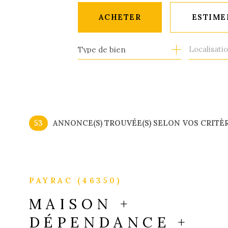
ACHETER
ESTIME
Type de bien
CLASSIQUE
DE L'IMMO PRO
53
ANNONCE(S) TROUVÉE(S) SELON VOS CRITÈ
PAYRAC (46350)
MAISON +
DÉPENDANCE +