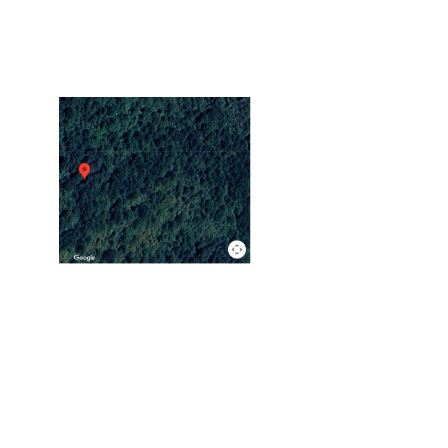
toute saison, ainsi que d’une dépendance offrant d
nombreuses possibilités : projet locatif, gîte, espa
professionnel ou hébergement pour recevoir famill
toute indépendance. Un bien aux multiples atouts, 
accueillir vos projets de vie. Nous pouvons vous 
en cas de montage financier ou de travaux eventue
Investisseurs nous pouvons également vous trouv
rapidement vos locataires et assurer la gestion loc
VOIR LE B