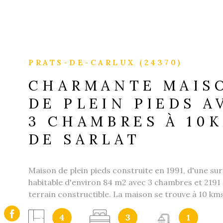
PRATS-DE-CARLUX (24370)
CHARMANTE MAIS
DE PLEIN PIEDS A
3 CHAMBRES À 10
DE SARLAT
Maison de plein pieds construite en 1991, d'une su
habitable d'environ 84 m2 avec 3 chambres et 2191
terrain constructible. La maison se trouve à 10 kms
sur la commune de Prat de Carlux, limitrophe Sain
4
3
1
et Simeyrols. La maison se compose comme suit : 1