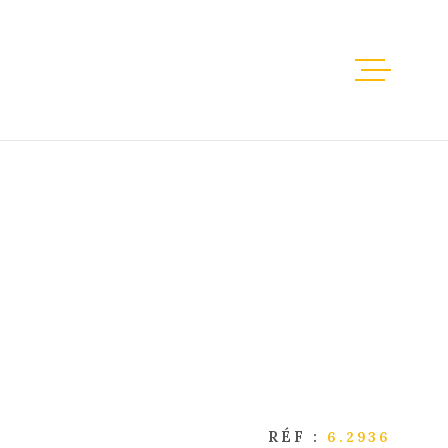
ACCUEIL
VENTES
LOCATION
IMMOBILI
PROFESSI
ESTIMATI
RÉF :
6.2936