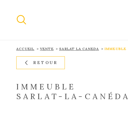
Aller
Aller
Aller
Aller
à
à
au
au
:
la
menu
contenu
recherche
principal
ACCUEIL
VENTE
SARLAT LA CANEDA
IMMEUBLE
RETOUR
IMMEUBLE
SARLAT-LA-CANÉDA