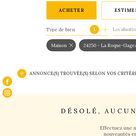
ACHETER
ESTIME
Localisati
1
Type de bien
CLASSIQUE
DE L'IMMO PRO
Maison
24250 - La Roque-Gage
0
ANNONCE(S) TROUVÉE(S) SELON VOS CRITÈR
DÉSOLÉ, AUCU
Effectuez une 
nouveautés en