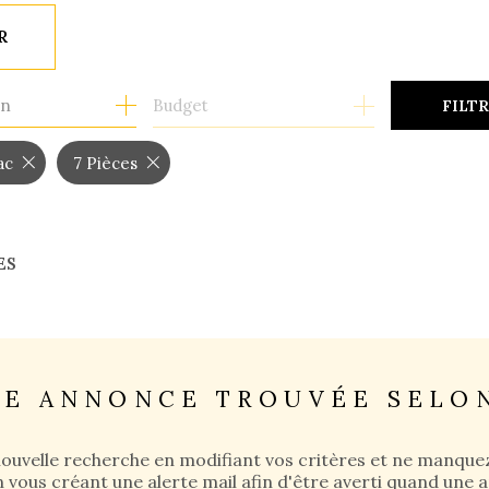
R
1
on
Budget
FILT
ac
7 Pièces
ES
NE ANNONCE TROUVÉE SELON
nouvelle recherche en modifiant vos critères et ne manque
 vous créant une alerte mail afin d'être averti quand une 