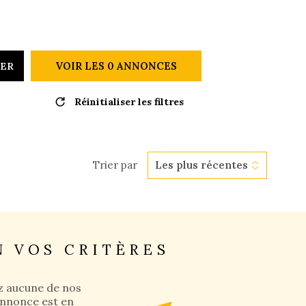
GESTION 
VOIR LES
0
ANNONCES
RER
L'AGENCE
Réinitialiser les filtres
NOUS CON
Trier par
Les plus récentes
 VOS CRITÈRES
z aucune de nos
annonce est en