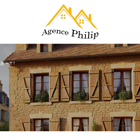
ON
T7