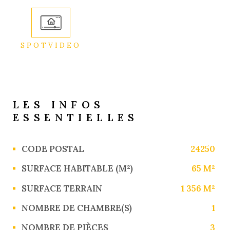
SPOTVIDEO
LES INFOS
ESSENTIELLES
Caractérisque
Valeurs
CODE POSTAL
24250
SURFACE HABITABLE (M²)
65 M²
SURFACE TERRAIN
1 356 M²
NOMBRE DE CHAMBRE(S)
1
NOMBRE DE PIÈCES
3