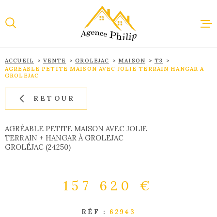
Aller
Aller
Aller
Aller
à
à
au
au
:
la
menu
contenu
recherche
principal
ACCUEIL
VENTE
GROLEJAC
MAISON
T3
ACCUEI
AGREABLE PETITE MAISON AVEC JOLIE TERRAIN HANGAR A
GROLEJAC
RETOUR
VENTE
AGRÉABLE PETITE MAISON AVEC JOLIE
LOCAT
TERRAIN + HANGAR À GROLEJAC
GROLÉJAC (24250)
IMMOBI
PROFES
157 620 €
RÉF :
62943
ESTIMA