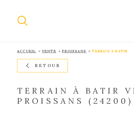
Aller
Aller
Aller
Aller
à
à
au
au
:
la
menu
contenu
recherche
principal
ACCUEIL
VENTE
PROISSANS
TERRAIN A BATIR
RETOUR
TERRAIN À BATIR V
PROISSANS (24200)