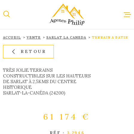
Aller
Aller
Aller
Aller
à
à
au
au
:
la
menu
contenu
recherche
principal
ACCUEIL
VENTE
SARLAT LA CANEDA
TERRAIN A BATIR
ACCUEI
RETOUR
VENTE
TRÈS JOLIE TERRAINS
CONSTRUCTIBLES SUR LES HAUTEURS
DE SARLAT À 2,5KMS DU CENTRE
LOCAT
HISTORIQUE
SARLAT-LA-CANÉDA (24200)
IMMOBI
PROFES
61 174 €
ESTIMA
RÉF :
3.2946