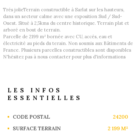
Trés jolieTerrain constructible à Sarlat sur les hauteurs,
dans un secteur calme avec une exposition Sud / Sud-
Ouest. Situé à 2,5kms du centre historique. Terrain plat et
arboré en bout de terrain.
Parcelle de 2199 m² bornée
avec CU, accés, eau et
électricité au pieds du terain. Non soumis aux Bâtiments de
France. Plusieurs parcelles constructibles sont disponibles
N'hésitez pas à nous contacter pour plus d'informations
LES INFOS
ESSENTIELLES
Caractérisque
Valeurs
CODE POSTAL
24200
SURFACE TERRAIN
2 199 M²