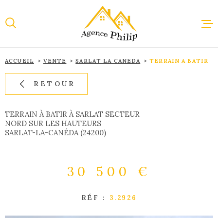
Aller
Aller
Aller
Aller
à
à
au
au
:
la
menu
contenu
recherche
principal
ACCUEIL
VENTE
SARLAT LA CANEDA
TERRAIN A BATIR
ACCUEI
RETOUR
VENTE
TERRAIN À BATIR À SARLAT SECTEUR
NORD SUR LES HAUTEURS
SARLAT-LA-CANÉDA (24200)
LOCAT
30 500 €
IMMOBI
PROFES
RÉF :
3.2926
ESTIMA