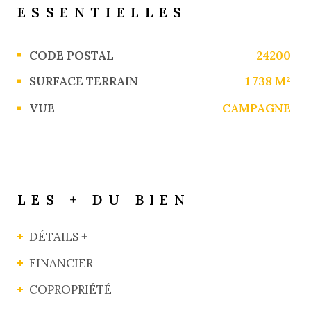
ESSENTIELLES
Caractérisque
Valeurs
CODE POSTAL
24200
SURFACE TERRAIN
1 738 M²
VUE
CAMPAGNE
LES + DU BIEN
DÉTAILS +
FINANCIER
COPROPRIÉTÉ