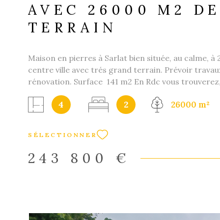
AVEC 26000 M2 D
TERRAIN
Maison en pierres à Sarlat bien située, au calme, à
centre ville avec trés grand terrain. Prévoir travau
rénovation. Surface 141 m2 En Rdc vous trouverez,
une pièce principale,3 chambres, une cuisine, une sa
4
2
26000 m²
un wc. L'ètage ce compose de deux chambres, d'une
et d'un wc. Nous pouvons vous accompagner en ca
montage financier ou de travaux. Investisseurs n
SÉLECTIONNER
également vous trouver rapidement vos locataires 
gestion locative, N'hésitez pas à nous contacter po
243 800 €
d'informations ...