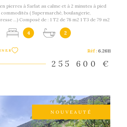
 en pierres à Sarlat au calme et à 2 minutes à pied
s commodités ( Supermarché, boulangerie,
resse ...) Composé de : 1 T2 de 78 m2 1 T3 de 79 m2
de création d'un appartement supplémentaire à
4
2
sibilité création de deux autres appartements en
uvertures, canalisations et grande hauteur de
s belle rentabilité en perspective. Locataires déjà
Réf :
6.2611
NNER
'étage. Nous pouvons vous accompagner en cas de
ncier ou de travaux. Investisseurs nous pouvons
255 600 €
us trouver rapidement vos locataires et assurer la
tive, N'hésitez pas à nous contacter pour avoir plus
s ...
NOUVEAUTÉ