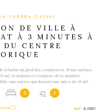
LA-CANÉDA (24200)
ON DE VILLE À
AT À 3 MINUTES À
D DU CENTRE
TORIQUE
lle à Sarlat au pied des commerces. D'une surface
 61 m2, la maison ce compose de la manière
n Rdc, une entrée qui dessert une pièce de 16 m2
utilisée pour une activité de bien être, une petite
2
1
ur et une pièce de 27 m2 avec entrée indépendante
n studio, atelier, ou autres... A l'étage, Un séjour
c cuisine ouverte, deux grandes chambres et une
Réf :
6.2987
NNER