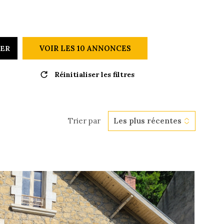
GESTION 
VOIR LES
10
ANNONCES
RER
L'AGENCE
Réinitialiser les filtres
NOUS CON
Trier par
Les plus récentes