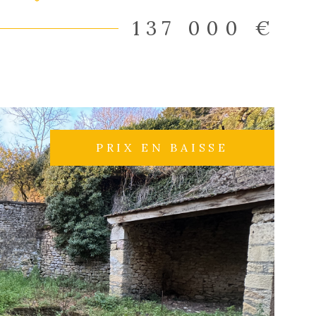
oderne Des travaux de finition et de toiture sont à
s pouvons vous accompagner en cas de montage
137 000 €
 de travaux. Investisseurs nous pouvons également
 rapidement vos locataires et assurer la gestion
ésitez pas à nous contacter pour avoir plus
ns ... Les informations sur les risques auxquels ce
sé sont disponibles sur le site Géorisques
PRIX EN BAISSE
IR LE BIEN