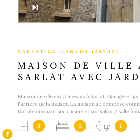
SARLAT-LA-CANÉDA (24200)
MAISON DE VILLE 
SARLAT AVEC JAR
Maison de ville sur 3 niveaux à Sarlat. Garage et jar
l'arrière de la maison La maison se compose comme
Entrée donnant sur cuisine et sur salon / salle à 
un accés sur le garage et le jardin. A l'étage, 1 Salle
3
2
1
belles chambre. Au niveau superieur, combles amén
Nous pouvons vous accompagner en cas de montag