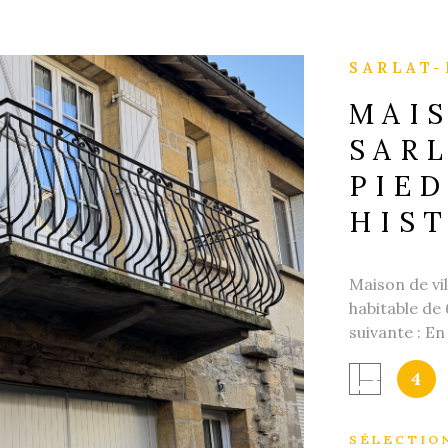
SARLAT-
MAIS
SARL
PIE
HIS
Maison de vi
IEN
habitable de
suivante : E
actuellement 
4
cour intérie
aménageable e
lumineux ave
SÉLECTIO