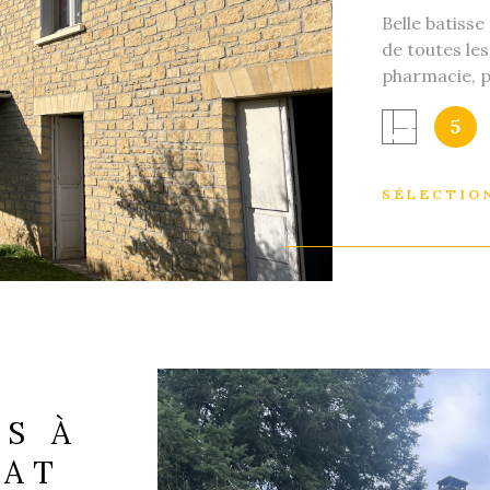
Belle batisse
IEN
de toutes le
pharmacie, p
Possibilité 
5
l'étage. Pos
sous sol ( o
plafond). Trè
SÉLECTIO
en place à l
montage fina
également vo
gestion loca
d'information
ES À
LAT