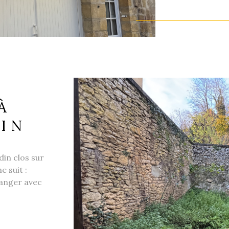
salle d'eau m
prévoir Nou
financier ou
vous trouver
locative, N'h
d'informatio
bien est expo
À
DIN
din clos sur
 suit :
manger avec
 de bains et 2
VO
ageables.
e financier