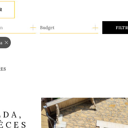
R
1
on
Budget
FILT
da
RES
ÉDA,
IÈCES