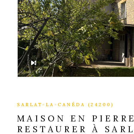
VOIR LE B
SARLAT-LA-CANÉDA (24200)
MAISON EN PIERR
RESTAURER À SAR