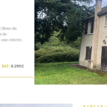
E
 2.5kms du
VO
x de
 une entrée,
lle d'eau et
 salle d'eau
s de
ous pouvons
Réf :
6.2902
et assurer la
ur avoir plus
SARLAT-