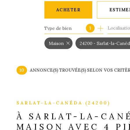
ACHETER
ESTIME
Localisati
1
Type de bien
CLASSIQUE
DE L'IMMO PRO
Maison
24200 - Sarlat-la-Cané
10
ANNONCE(S) TROUVÉE(S) SELON VOS CRITÈ
SARLAT-LA-CANÉDA (24200)
À SARLAT-LA-CAN
MAISON AVEC 4 P